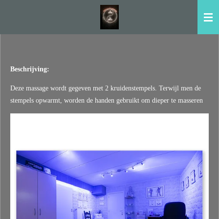
Ga
direct
naar
de
hoofdinhoud
Beschrijving:
Deze massage wordt gegeven met 2 kruidenstempels. Terwijl men de
stempels opwarmt, worden de handen gebruikt om dieper te masseren